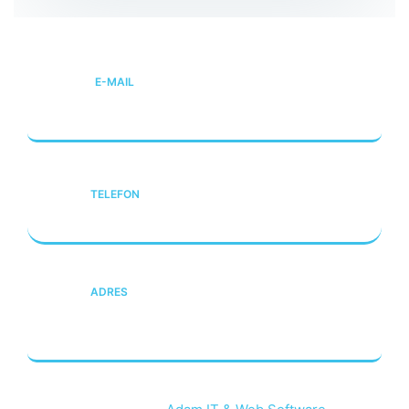
E-MAIL
info@etsun.com.tr
TELEFON
+90 216 560 65 00
ADRES
Çavuşoğlu Mh. Sanayi Cd. No:27 Kartal/
İstanbul